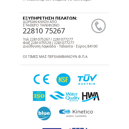
ΕΞΥΠΗΡΕΤΗΣΗ ΠΕΛΑΤΩΝ:
ΔΩΡΕΑΝ ΚΛΗΣΗ ΑΠΟ
ΣΤΑΘΕΡΟ ΤΗΛΕΦΩΝΟ
22810 75267
Τηλ 2281075267 / 2281077277
Φαξ 2281075529 / 2281077277
Διεύθυνση Λαγκάδα - Τάλαντα - Σύρος 84100
ΟΙ ΤΙΜΕΣ ΜΑΣ ΠΕΡΙΛΑΜΒΑΝΟΥΝ Φ.Π.Α.