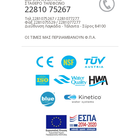
ΣΤΑΘΕΡΟ ΤΗΛΕΦΩΝΟ
22810 75267
Τηλ 2281075267 / 2281077277
Φαξ 2281075529 / 2281077277
Διεύθυνση Λαγκάδα - Τάλαντα - Σύρος 84100
ΟΙ ΤΙΜΕΣ ΜΑΣ ΠΕΡΙΛΑΜΒΑΝΟΥΝ Φ.Π.Α.