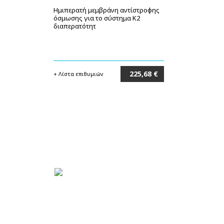
Ημιπερατή μεμβράνη αντίστροφης
όσμωσης για το σύστημα Κ2
διαπερατότητ
225,68 €
+ Λίστα επιθυμιών
Στο καλάθι