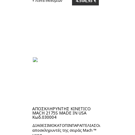
4.506,93 €
+ Λίστα επιθυμιών
Στο καλάθι
ΑΠΟΣΚΛΗΡΥΝΤΗΣ KINETICO
MACH 2175S MADE IN USA
Κωδ.030004
ΔΙΑΘΕΣΙΜΟΚΑΤΟΠΙΝΠΑΡΑΓΓΕΛΙΑΣΟι
αποσκληρυντές της σειράς Mach ™