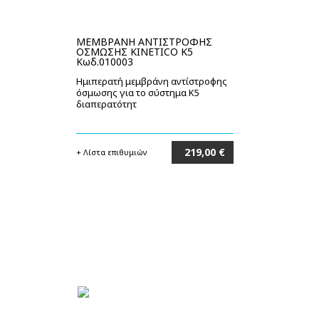
ΜΕΜΒΡΑΝΗ ΑΝΤΙΣΤΡΟΦΗΣ
ΟΣΜΩΣΗΣ KINETICO K5
Κωδ.010003
Ημιπερατή μεμβράνη αντίστροφης
όσμωσης για το σύστημα Κ5
διαπερατότητ
219,00 €
+ Λίστα επιθυμιών
Στο καλάθι