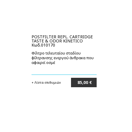
POSTFILTER REPL. CARTRIDGE
TASTE & ODOR KINETICO
Κωδ.010170
Φίλτρο τελευταίου σταδίου
φίλτρανσης ενεργού άνθρακα που
αφαιρεί οσμέ
85,00 €
+ Λίστα επιθυμιών
Στο καλάθι