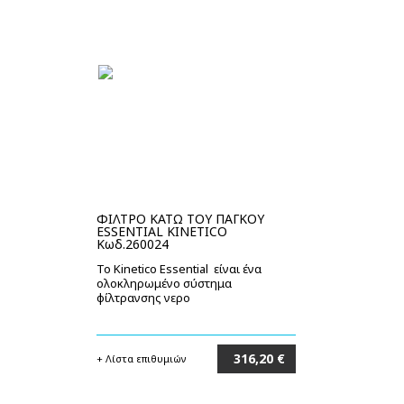
ΦΙΛΤΡΟ ΚΑΤΩ ΤΟΥ ΠΑΓΚΟΥ
ESSENTIAL KINETICO
Κωδ.260024
Το Kinetico Essential είναι ένα
ολοκληρωμένο σύστημα
φίλτρανσης νερο
316,20 €
+ Λίστα επιθυμιών
Στο καλάθι