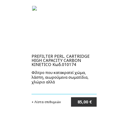
PREFILTER PERL. CARTRIDGE
HIGH CAPACITY CARBON
KINETICO Κωδ.010174
Φίλτρο που κατακρατεί χώμα,
λάσπη, αιωρούμενα σωματίδια,
χλώριο αλλά
85,00 €
+ Λίστα επιθυμιών
Στο καλάθι