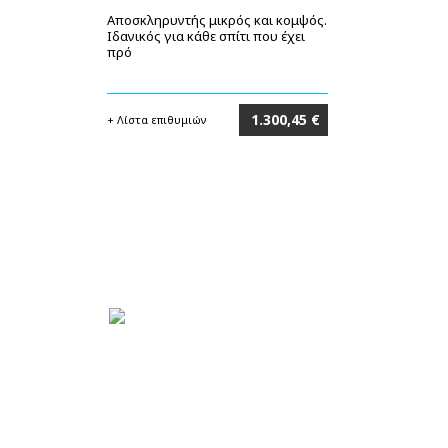
Αποσκληρυντής μικρός και κομψός.
Ιδανικός για κάθε σπίτι που έχει
πρό
1.300,45 €
+ Λίστα επιθυμιών
Στο καλάθι