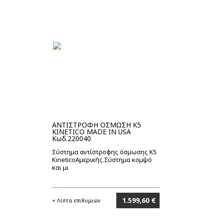
ΑΝΤΙΣΤΡΟΦΗ ΟΣΜΩΣΗ Κ5
KINETICO MADE IN USA
Κωδ.220040
Σύστημα αντίστροφης όσμωσης Κ5
KineticoΑμερικής.Σύστημα κομψό
και μι
1.599,60 €
+ Λίστα επιθυμιών
Στο καλάθι