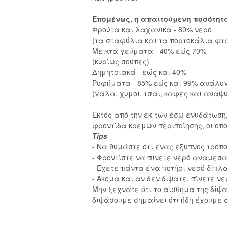
Επομένως, η απαιτούμενη ποσότητ
Φρούτα και λαχανικά - 80% νερό
(τα σταφύλια και τα πορτοκάλια φτά
Μεικτά γεύματα - 40% εώς 70%
(κυρίως σούπες)
Δημητριακά - εώς και 40%
Ροφήματα - 85% εώς και 99% ανάλογα
(γάλα, χυμοί, τσάι, καφές και αναψυ
Εκτός από την εκ των έσω ενυδάτωση
φροντίδα κρεμών περιποίησης, οι οπο
Tips
- Να θυμάστε ότι ένας έξυπνος τρόπ
- Φροντίστε να πίνετε νερό ανάμεσα
- Έχετε πάντα ένα ποτήρι νερό δίπλα
- Ακόμα και αν δεν διψάτε, πίνετε ν
Μην ξεχνάτε ότι το αίσθημα της δίψ
διψάσουμε σημαίνει ότι ήδη έχουμε