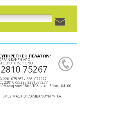
ΞΥΠΗΡΕΤΗΣΗ ΠΕΛΑΤΩΝ:
ΩΡΕΑΝ ΚΛΗΣΗ ΑΠΟ
ΤΑΘΕΡΟ ΤΗΛΕΦΩΝΟ
22810 75267
λ 2281075267 / 2281077277
ξ 2281075529 / 2281077277
εύθυνση Λαγκάδα - Τάλαντα - Σύρος 84100
 ΤΙΜΕΣ ΜΑΣ ΠΕΡΙΛΑΜΒΑΝΟΥΝ Φ.Π.Α.