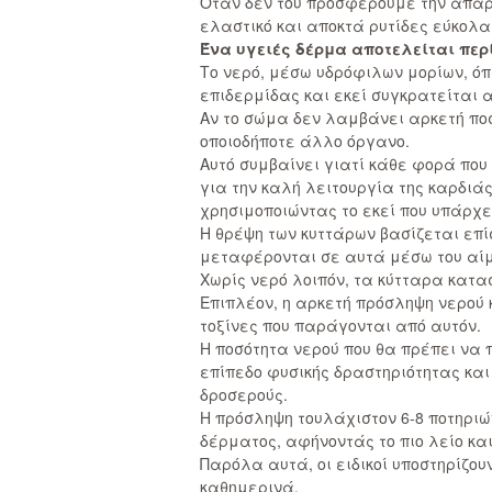
Όταν δεν του προσφέρουμε την απαρα
ελαστικό και αποκτά ρυτίδες εύκολα
Ένα υγειές δέρμα αποτελείται περ
Το νερό, μέσω υδρόφιλων μορίων, όπ
επιδερμίδας και εκεί συγκρατείται 
Αν το σώμα δεν λαμβάνει αρκετή ποσ
οποιοδήποτε άλλο όργανο.
Αυτό συμβαίνει γιατί κάθε φορά που
για την καλή λειτουργία της καρδιά
χρησιμοποιώντας το εκεί που υπάρχε
Η θρέψη των κυττάρων βασίζεται επί
μεταφέρονται σε αυτά μέσω του αίματ
Χωρίς νερό λοιπόν, τα κύτταρα κατασ
Επιπλέον, η αρκετή πρόσληψη νερού 
τοξίνες που παράγονται από αυτόν.
Η ποσότητα νερού που θα πρέπει να 
επίπεδο φυσικής δραστηριότητας και
δροσερούς.
Η πρόσληψη τουλάχιστον 6-8 ποτηριώ
δέρματος, αφήνοντάς το πιο λείο κ
Παρόλα αυτά, οι ειδικοί υποστηρίζ
καθημερινά.