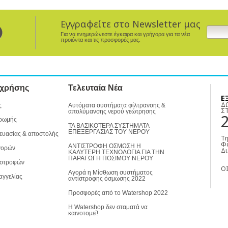
Εγγραφείτε στο Newsletter μας
Για να ενημερώνεστε έγκαιρα και γρήγορα για τα νέα
προϊόντα και τις προσφορές μας.
 χρήσης
Τελευταία Νέα
Ε
Δ
ς
Αυτόματα συστήματα φίλτρανσης &
Σ
απολύμανσης νερού γεώτρησης
ρωμής
ΤΑ ΒΑΣΙΚΟΤΕΡΑ ΣΥΣΤΗΜΑΤΑ
ΕΠΕΞΕΡΓΑΣΙΑΣ ΤΟΥ ΝΕΡΟΥ
ευασίας & αποστολής
Τη
Φα
ΑΝΤΙΣΤΡΟΦΗ ΟΣΜΩΣΗ Η
γορών
Δι
ΚΑΛΥΤΕΡΗ ΤΕΧΝΟΛΟΓΙΑ ΓΙΑ ΤΗΝ
ΠΑΡΑΓΩΓΗ ΠΟΣΙΜΟΥ ΝΕΡΟΥ
ιστροφών
ΟΙ
Αγορά η Μίσθωση συστήματος
αγγελίας
αντίστροφης όσμωσης 2022
Προσφορές από το Watershop 2022
Η Watershop δεν σταματά να
καινοτομεί!