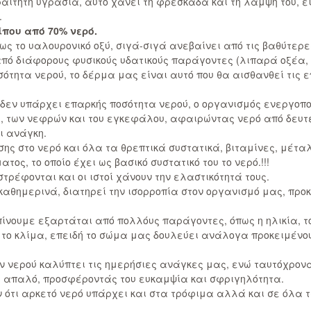
ίτητη υγρασία, αυτό χάνει τη φρεσκάδα και τη λάμψη του, εί
.
ίπου από 70% νερό.
ως το υαλουρονικό οξύ, σιγά-σιγά ανεβαίνει από τις βαθύτερε
από διάφορους φυσικούς υδατικούς παράγοντες (λιπαρά οξέα, κ
ότητα νερού, το δέρμα μας είναι αυτό που θα αισθανθεί τις 
 δεν υπάρχει επαρκής ποσότητα νερού, ο οργανισμός ενεργοπ
ς, των νεφρών και του εγκεφάλου, αφαιρώντας νερό από δευτ
ι ανάγκη.
σης στο νερό και όλα τα θρεπτικά συστατικά, βιταμίνες, μέτα
ος, το οποίο έχει ως βασικό συστατικό του το νερό.!!!
τρέφονται και οι ιστοί χάνουν την ελαστικότητά τους.
καθημερινά, διατηρεί την ισορροπία στον οργανισμό μας, πρ
πίνουμε εξαρτάται από πολλόυς παράγοντες, όπως η ηλικία, το
 το κλίμα, επειδή το σώμα μας δουλεύει ανάλογα προκειμένο
ν νερού καλύπτει τις ημερήσιες ανάγκες μας, ενώ ταυτόχρον
αι απαλό, προσφέροντάς του ευκαμψία και σφριγηλότητα.
ουν ότι αρκετό νερό υπάρχει και στα τρόφιμα αλλά και σε όλ