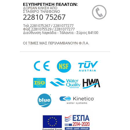
ΕΞΥΠΗΡΕΤΗΣΗ ΠΕΛΑΤΩΝ:
ΔΩΡΕΑΝ ΚΛΗΣΗ ΑΠΟ
ΣΤΑΘΕΡΟ ΤΗΛΕΦΩΝΟ
22810 75267
Τηλ 2281075267 / 2281077277
Φαξ 2281075529 / 2281077277
Διεύθυνση Λαγκάδα - Τάλαντα - Σύρος 84100
ΟΙ ΤΙΜΕΣ ΜΑΣ ΠΕΡΙΛΑΜΒΑΝΟΥΝ Φ.Π.Α.