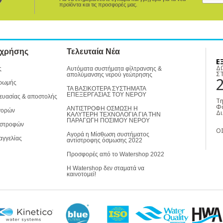
προϊόντα και τις προσφορές μας.
 χρήσης
Τελευταία Νέα
Ε
Δ
ς
Αυτόματα συστήματα φίλτρανσης &
Σ
απολύμανσης νερού γεώτρησης
ρωμής
ΤΑ ΒΑΣΙΚΟΤΕΡΑ ΣΥΣΤΗΜΑΤΑ
ΕΠΕΞΕΡΓΑΣΙΑΣ ΤΟΥ ΝΕΡΟΥ
ευασίας & αποστολής
Τη
Φα
ΑΝΤΙΣΤΡΟΦΗ ΟΣΜΩΣΗ Η
γορών
Δι
ΚΑΛΥΤΕΡΗ ΤΕΧΝΟΛΟΓΙΑ ΓΙΑ ΤΗΝ
ΠΑΡΑΓΩΓΗ ΠΟΣΙΜΟΥ ΝΕΡΟΥ
ιστροφών
ΟΙ
Αγορά η Μίσθωση συστήματος
αγγελίας
αντίστροφης όσμωσης 2022
Προσφορές από το Watershop 2022
Η Watershop δεν σταματά να
καινοτομεί!