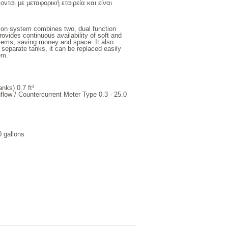
ται με μεταφορική εταιρεία και είναι
on system combines two, dual function
rovides continuous availability of soft and
ystems, saving money and space. It also
 separate tanks, it can be replaced easily
em.
nks) 0.7 ft³
low / Countercurrent Meter Type 0.3 - 25.0
 gallons