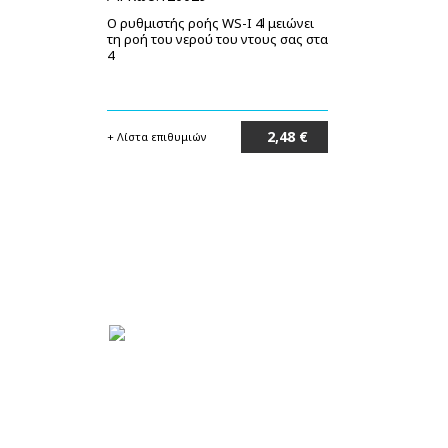
Ο ρυθμιστής ροής WS-I 4l μειώνει
τη ροή του νερού του ντους σας στα
4
2,48 €
+ Λίστα επιθυμιών
Στο καλάθι