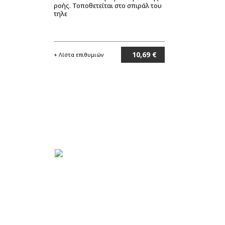
ροής. Τοποθετείται στο σπιράλ του
τηλε
10,69 €
+ Λίστα επιθυμιών
Στο καλάθι