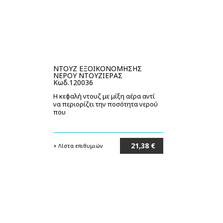
ΝΤΟΥΖ ΕΞΟΙΚΟΝΟΜΗΣΗΣ
ΝΕΡΟΥ ΝΤΟΥΖΙΕΡΑΣ
Κωδ.120036
Η κεφαλή ντουζ με μίξη αέρα αντί
να περιορίζει την ποσότητα νερού
που
21,38 €
+ Λίστα επιθυμιών
Στο καλάθι