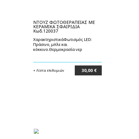
ΝΤΟΥΖ ΦΩΤΟΘΕΡΑΠΕΙΑΣ ΜΕ
ΚΕΡΑΜΙΚΑ ΣΦΑΙΡΙΔΙΑ
Κωδ.120037
ΧαρακτηριστικάΦωτισμός LED:
Πράσινο, μπλε και
κόκκινο.Θερμοκρασία νερ
30,00 €
+ Λίστα επιθυμιών
Στο καλάθι