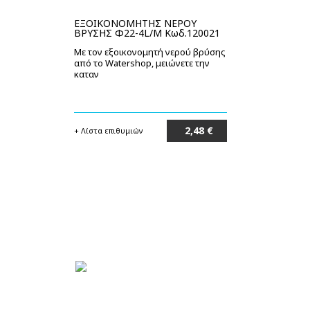
ΕΞΟΙΚΟΝΟΜΗΤΗΣ ΝΕΡΟΥ
ΒΡΥΣΗΣ Φ22-4L/M Κωδ.120021
Με τον εξοικονομητή νερού βρύσης
από το Watershop, μειώνετε την
καταν
2,48 €
+ Λίστα επιθυμιών
Στο καλάθι