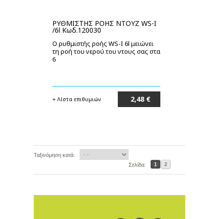
ΡΥΘΜΙΣΤΗΣ ΡΟΗΣ ΝΤΟΥΖ WS-I
/6l Κωδ.120030
Ο ρυθμιστής ροής WS-I 6l μειώνει
τη ροή του νερού του ντους σας στα
6
2,48 €
+ Λίστα επιθυμιών
Στο καλάθι
Ταξινόμηση κατά:
1
2
Σελίδα: