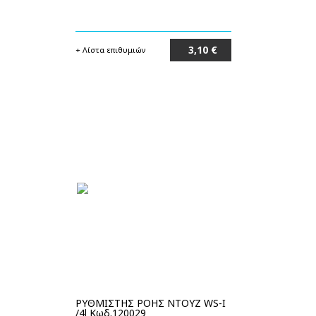
3,10 €
+ Λίστα επιθυμιών
Στο καλάθι
ΡΥΘΜΙΣΤΗΣ ΡΟΗΣ ΝΤΟΥΖ WS-I
/4l Κωδ.120029