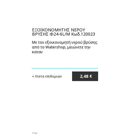
ΕΞΟΙΚΟΝΟΜΗΤΗΣ ΝΕΡΟΥ
ΒΡΥΣΗΣ Φ24-6L/M Κωδ.120023
Με τον εξοικονομητή νερού βρύσης
από το Watershop, μειώνετε την
καταν
2,48 €
+ Λίστα επιθυμιών
Στο καλάθι