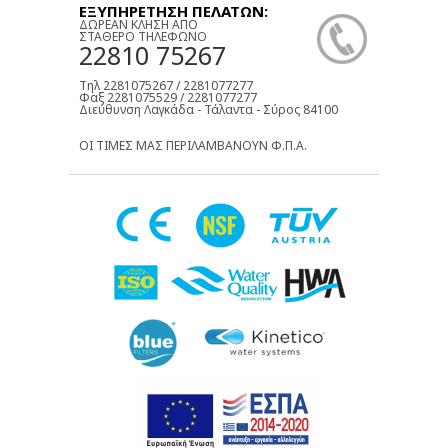
ΕΞΥΠΗΡΕΤΗΣΗ ΠΕΛΑΤΩΝ:
ΔΩΡΕΑΝ ΚΛΗΣΗ ΑΠΟ
ΣΤΑΘΕΡΟ ΤΗΛΕΦΩΝΟ
22810 75267
Τηλ 2281075267 / 2281077277
Φαξ 2281075529 / 2281077277
Διεύθυνση Λαγκάδα - Τάλαντα - Σύρος 84100
ΟΙ ΤΙΜΕΣ ΜΑΣ ΠΕΡΙΛΑΜΒΑΝΟΥΝ Φ.Π.Α.