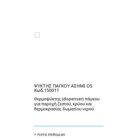
ΨΥΚΤΗΣ ΠΑΓΚΟΥ ΑΣΗΜΙ OS
Φ
Κωδ.150011
Α
AN
Θερμοψύκτης (dispenser) πάγκου
Δο
για παροχή ζεστού, κρύου και
πα
θερμοκρασίας δωματίου νερού
+ Λίστα επιθυμιών
+ 