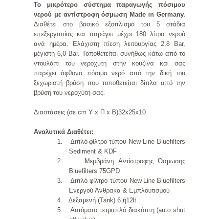
Το μικρότερο σύστημα παραγωγής πόσιμου
νερού με αντίστροφη όσμωση
Made in Germany.
Διαθέτει στο βασικό εξοπλισμό του 5 στάδια
επεξεργασίας και παράγει μέχρι 180 λίτρα νερού
ανά ημέρα. Ελάχιστη πίεση λειτουργίας 2,8 Bar,
μέγιστη 6,0 Bar. Τοποθετείται συνήθως κάτω από το
ντουλάπι του νεροχύτη στην κουζίνα και σας
παρέχει άφθονο πόσιμο νερό από την δική του
ξεχωριστή βρύση που τοποθετείται δίπλα από την
βρύση του νεροχύτη σας.
Διαστάσεις (σε cm Υ x Π x Β)32x25x10
Αναλυτικά Διαθέτει:
1.
Διπλό
φίλτρο
τύπου
New Line Bluefilters
Sediment & KDF
2.
Μεμβράνη Αντίστροφης Όσμωσης
Bluefilters
75GPD
3.
Διπλό φίλτρο τύπου
New
Line
Bluefilters
Ενεργού Άνθρακα & Εμπλουτισμού
4.
Δεξαμενή (Tank) 6 ή12lt
5.
Αυτόματο τετραπλό διακόπτη (auto shut