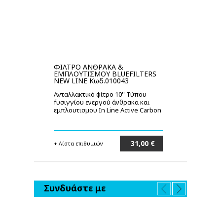
ΦΙΛΤΡΟ ΑΝΘΡΑΚΑ &
ΦΙ
ΕΜΠΛΟΥΤΙΣΜΟΥ BLUEFILTERS
WA
NEW LINE Κωδ.010043
Αν
Ανταλλακτικό φίτρο 10'' Τύπου
Φυ
fυσιγγίου ενεργού άνθρακα και
εμπλουτισμου In Line Active Carbon
31,00 €
+ Λίστα επιθυμιών
+ 
Στο καλάθι
Συνδυάστε με