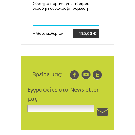
Σύστημα παραγωγής πόσιμου
νε
νερού με αντίστροφη όσμωση
in
195,00 €
+ Λίστα επιθυμιών
+ 
Στο καλάθι
Βρείτε μας:
Εγγραφείτε στο Newsletter
μας