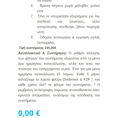
off valve)
6.
Βρύση πάγκου χωρίς μόλυβδο, χαλκό
κλπ
7.
Όλα τα απαραίτητα εξαρτήματα για την
σύνδεσή του (σωλήνες, σέλα
αποχέτευσης σύνδεσμο, βάνα παροχής
κλπ)
8.
Οδηγίες λειτουργίας & εγγύηση καλής
λειτουργίας.
Τιμή συστήματος 345,00€
Ανταλλακτικά & Συντήρηση:
Ο ρυθμός αλλαγής
των φίλτρων του συστήματος εξαρτάται από το μέσο
όρο ημερήσιας κατανάλωσης, αλλά και από την
ποιότητα του εισερχόμενου νερού. Έτσι για μια μέση
ημερήσια κατανάλωση 15 λίτρων. Κάθε 6 μήνες
αλλάζουμε το πρώτο φίλτρο (
Sediment
&
KDF
) και
κάθε χρόνο όλα* τα φίλτρα του συστήματος. *
Η
μεμβράνη αντίστροφης όσμωσης αντικαθίσταται όταν
κρίνεται απαραίτητο, αναλόγως της απόδοσης του
συστήματος.
0,00 €