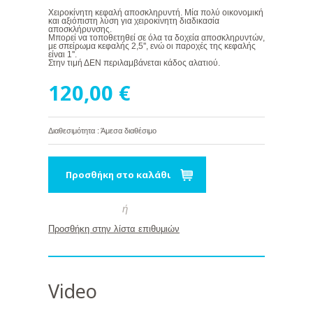
Χειροκίνητη κεφαλή αποσκληρυντή. Μία πολύ οικονομική
και αξιόπιστη λύση για χειροκίνητη διαδικασία
αποσκλήρυνσης.
Μπορεί να τοποθετηθεί σε όλα τα δοχεία αποσκληρυντών,
με σπείρωμα κεφαλής 2,5'', ενώ οι παροχές της κεφαλής
είναι 1''.
Στην τιμή ΔΕΝ περιλαμβάνεται κάδος αλατιού.
120,00 €
Διαθεσιμότητα : Άμεσα διαθέσιμο
Προσθήκη στο καλάθι
ή
Προσθήκη στην λίστα επιθυμιών
Video