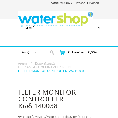
Λίστα Επιθυμιών
Είσοδος / Εγγραφή
0
Προϊόντα /
0,00 €
Αρχική
Επαγγελματικά
ΕΡΓΑΛΕΙΑ ΚΑΙ ΟΡΓΑΝΑ ΜΕΤΡΗΣΕΩΝ
FILTER MONITOR CONTROLLER Κωδ.140038
FILTER MONITOR
CONTROLLER
Κωδ.140038
Ψηφιακό όργανο ελέγχου συστημάτων αντίστροφης