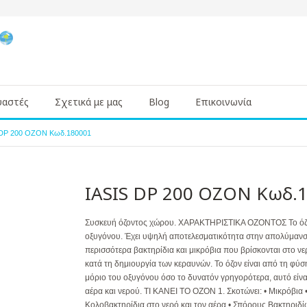
υαστές
Σχετικά με μας
Blog
Επικοινωνία
 DP 200 OZON Κωδ.180001
IASIS DP 200 OZON Κωδ.
Συσκευή όζοντος χώρου. ΧΑΡΑΚΤΗΡΙΣΤΙΚΑ ΟΖΟΝΤΟΣ Το όζον
οξυγόνου. Έχει υψηλή αποτελεσματικότητα στην απολύμανσ
περισσότερα βακτηρίδια και μικρόβια που βρίσκονται στο νε
κατά τη δημιουργία των κεραυνών. Το όζον είναι από τη φύσ
μόριο του οξυγόνου όσο το δυνατόν γρηγορότερα, αυτό είνα
αέρα και νερού. ΤΙ ΚΑΝΕΙ ΤΟ ΟΖΟΝ 1. Σκοτώνει: • Μικρόβια 
Κολοβακτηρίδια στο νερό και τον αέρα • Σπόρους Βακτηριδίω