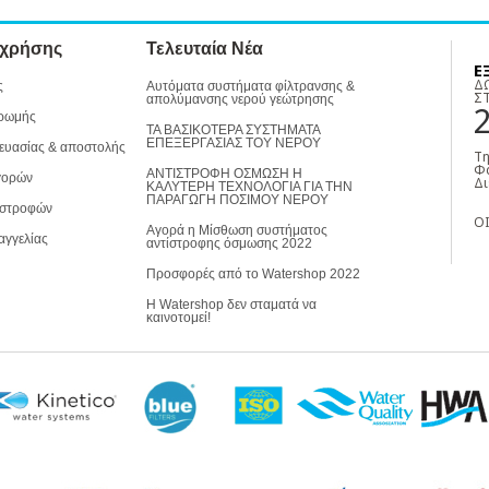
 χρήσης
Τελευταία Νέα
Ε
Δ
ς
Αυτόματα συστήματα φίλτρανσης &
Σ
απολύμανσης νερού γεώτρησης
ρωμής
ΤΑ ΒΑΣΙΚΟΤΕΡΑ ΣΥΣΤΗΜΑΤΑ
ΕΠΕΞΕΡΓΑΣΙΑΣ ΤΟΥ ΝΕΡΟΥ
ευασίας & αποστολής
Τη
Φα
ΑΝΤΙΣΤΡΟΦΗ ΟΣΜΩΣΗ Η
γορών
Δι
ΚΑΛΥΤΕΡΗ ΤΕΧΝΟΛΟΓΙΑ ΓΙΑ ΤΗΝ
ΠΑΡΑΓΩΓΗ ΠΟΣΙΜΟΥ ΝΕΡΟΥ
ιστροφών
ΟΙ
Αγορά η Μίσθωση συστήματος
αγγελίας
αντίστροφης όσμωσης 2022
Προσφορές από το Watershop 2022
Η Watershop δεν σταματά να
καινοτομεί!