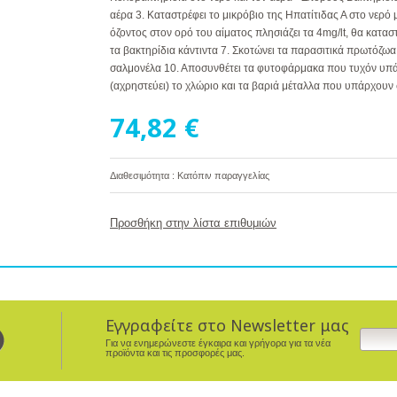
αέρα 3. Καταστρέφει το μικρόβιο της Ηπατίτιδας Α στο νερό
όζοντος στον ορό του αίματος πλησιάζει τα 4mg/lt, θα καταστ
τα βακτηρίδια κάντιντα 7. Σκοτώνει τα παρασιτικά πρωτόζωα
σαλμονέλα 10. Αποσυνθέτει τα φυτοφάρμακα που τυχόν υπάρχ
(αχρηστεύει) το χλώριο και τα βαριά μέταλλα που υπάρχουν
74,82 €
Διαθεσιμότητα : Κατόπιν παραγγελίας
Προσθήκη στην λίστα επιθυμιών
Εγγραφείτε στο Newsletter μας
Για να ενημερώνεστε έγκαιρα και γρήγορα για τα νέα
προϊόντα και τις προσφορές μας.