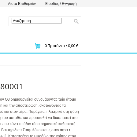
Λίστα Επιθυμιών
Είσοδος / Εγγραφή
0
Προϊόντα /
0,00 €
180001
 Ο3 δημιουργείται συνδυάζοντας τρία άτομα
η και την αποστείρωση, σκοτώνοντας τα
ρό και στον αέρα. Παράγεται ηλεκτρικά στη φύση
η του ασταθές και προσπαθεί να διασπαστεί στο
ι που κάνει το όζον τόσο σημαντικό καθαριστή
• Βακτηρίδια • Σταφυλόκοκκους στον αέρα •
ν 2. Καταστρέφει το μικρόβιο της γρίπης στον