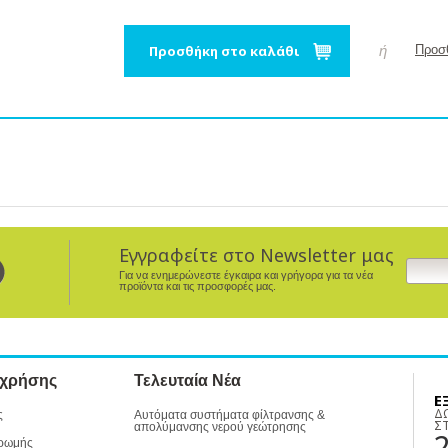
Προσθήκη στο καλάθι
ή
Προσθ
Εγγραφείτε στο Newsletter μας
Για να ενημερώνεστε έγκαιρα και γρήγορα για τα νέα
προϊόντα και τις προσφορές μας.
 χρήσης
Τελευταία Νέα
Ε
Δ
ς
Αυτόματα συστήματα φίλτρανσης &
Σ
απολύμανσης νερού γεώτρησης
ρωμής