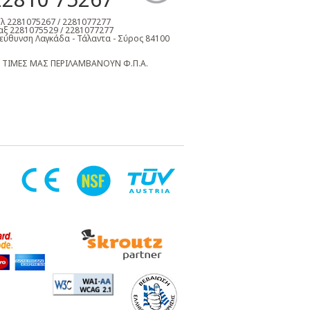
λ 2281075267 / 2281077277
ξ 2281075529 / 2281077277
εύθυνση Λαγκάδα - Τάλαντα - Σύρος 84100
 ΤΙΜΕΣ ΜΑΣ ΠΕΡΙΛΑΜΒΑΝΟΥΝ Φ.Π.Α.