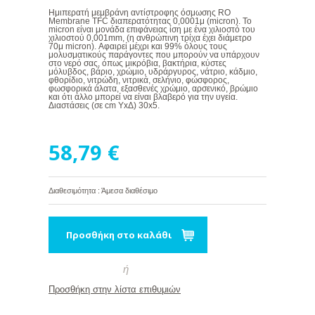
Ημιπερατή μεμβράνη αντίστροφης όσμωσης RO
Membrane TFC διαπερατότητας 0,0001μ (micron). Το
micron είναι μονάδα επιφάνειας ίση με ένα χιλιοστό του
χιλιοστού 0,001mm, (η ανθρώπινη τρίχα έχει διάμετρο
70μ micron). Αφαιρεί μέχρι και 99% όλους τους
μολυσματικούς παράγοντες που μπορούν να υπάρχουν
στο νερό σας, όπως μικρόβια, βακτήρια, κύστες
μόλυβδος, βάριο, χρώμιο, υδράργυρος, νάτριο, κάδμιο,
φθορίδιο, νιτρώδη, νιτρικά, σελήνιο, φώσφορος,
φωσφορικά άλατα, εξασθενές χρώμιο, αρσενικό, βρώμιο
και ότι άλλο μπορεί να είναι βλαβερό για την υγεία.
Διαστάσεις (σε cm ΥxΔ) 30x5.
58,79 €
Διαθεσιμότητα : Άμεσα διαθέσιμο
Προσθήκη στο καλάθι
ή
Προσθήκη στην λίστα επιθυμιών