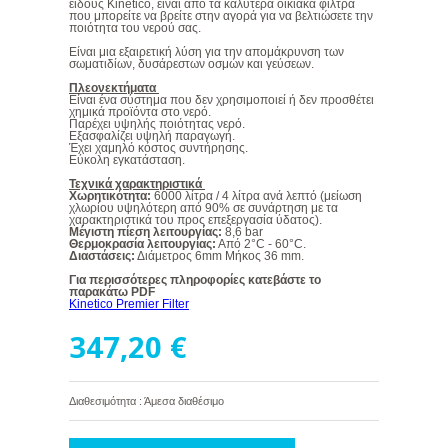
είδους Kinetico, είναι από τα καλύτερα οικιακά φίλτρα
που μπορείτε να βρείτε στην αγορά για να βελτιώσετε την
ποιότητα του νερού σας.
Είναι μια εξαιρετική λύση για την απομάκρυνση των
σωματιδίων, δυσάρεστων οσμών και γεύσεων.
Πλεονεκτήματα
Είναι ένα σύστημα που δεν χρησιμοποιεί ή δεν προσθέτει
χημικά προϊόντα στο νερό.
Παρέχει υψηλής ποιότητας νερό.
Εξασφαλίζει υψηλή παραγωγή.
Έχει χαμηλό κόστος συντήρησης.
Εύκολη εγκατάσταση.
Τεχνικά χαρακτηριστικά
Χωρητικότητα:
6000 λίτρα / 4 λίτρα ανά λεπτό (μείωση
χλωρίου υψηλότερη από 90% σε συνάρτηση με τα
χαρακτηριστικά του προς επεξεργασία ύδατος).
Μέγιστη πίεση λειτουργίας:
8,6 bar
Θερμοκρασία λειτουργίας:
Από 2°C - 60°C.
Διαστάσεις:
Διάμετρος 6mm Μήκος 36 mm.
Για περισσότερες πληροφορίες κατεβάστε το
παρακάτω PDF
Kinetico Premier Filter
347,20 €
Διαθεσιμότητα : Άμεσα διαθέσιμο