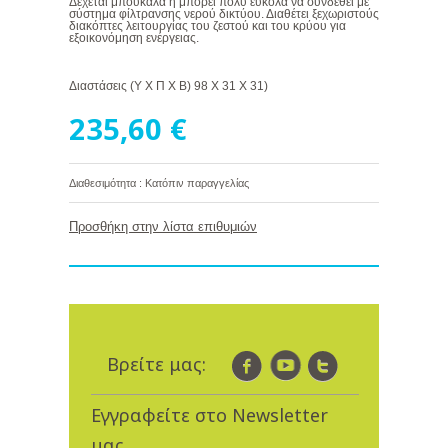
Δέχεται μπουκάλα ή μπορεί πολύ εύκολα να συνδεθεί με
σύστημα φίλτρανσης νερού δικτύου. Διαθέτει ξεχωριστούς
διακόπτες λειτουργίας του ζεστού και του κρύου για
εξοικονόμηση ενέργειας.
Διαστάσεις (Υ Χ Π Χ Β) 98 Χ 31 Χ 31)
235,60 €
Διαθεσιμότητα : Κατόπιν παραγγελίας
Προσθήκη στην λίστα επιθυμιών
Βρείτε μας:
Εγγραφείτε στο Newsletter
μας