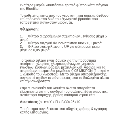
Ιδιαίτερα μικρών διαστάσεων τριπλό φίλτρο κάτω πάγκου
της Bluefilter.
Τοποθετείται κάτω από τον νεροχύτη, και παρέχει άφθονο
καθαρό νερό από δικό του ξεχωριστό βρυσάκι που
τοποθετείται πάνω στον νεροχύτη.
Φίλτρανση :
1.
Φίλτρο αιωρούμενων σωματιδίων μεγέθους μέχρι 5
μικρά
2.
Φίλτρο ενεργού άνθρακα τύπου block 0,1 μικρά
3.
Φίλτρο υπερφίλτανσης UF για φίλτρανση μέχρι
μέγεθος 0,05 μικρά
Το τριπλό φίλτρο είναι ιδανικό για την ποσοστιαία
αφαίρεση χλωρίου, χλωροπαράγωγων, χημικών
ενώσεων, κυστών, βαρέων μετάλλων κλπ. Αφαιρεί και τα
αιωρούμενα σωματίδια μεγέθους 0,05 ΜΙΚΡΟΝ (1 μικρό =
1 χιλιοστό του χιλιοστού). Με το φίλτρο υπερφίλτρανσης
συγκρατεί σχεδόν τα πάντα εκτός από τα διαλυμένα άλατα
και την σκληρότητα.
Στην συσκευασία του διαθέτει όλα τα απαραίτητα
εξαρτήματα για την σύνδεσή του σωλήνα, βάνα παροχής,
αντάπτορα παροχής, βρύση καθαρού νερού κλπ.
Διαστάσεις
(σε cm Υ x Π x Β)30x25x10
Το σύστημα συνοδεύεται από οδηγίες χρήσης & εγγύηση
καλής λειτουργίας.