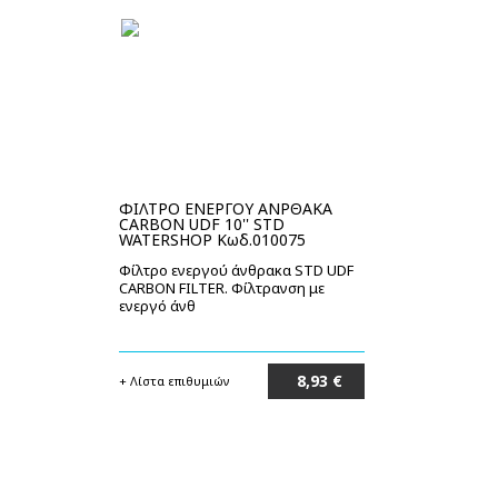
ΦΙΛΤΡΟ ΕΝΕΡΓΟΥ ΑΝΡΘΑΚΑ
CARBON UDF 10'' STD
WATERSHOP Κωδ.010075
Φίλτρο ενεργού άνθρακα STD UDF
CARBON FILTER. Φίλτρανση με
ενεργό άνθ
8,93 €
+ Λίστα επιθυμιών
Στο καλάθι