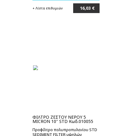
16,03 €
+ Λίστα επιθυμιών
Στο καλάθι
ΦΙΛΤΡΟ ΖΕΣΤΟΥ ΝΕΡΟΥ 5
MICRON 10'' STD Κωδ.010055
Προφίλτρο πολυπροπυλενίου STD
SEDIMENT FILTER υψηλών