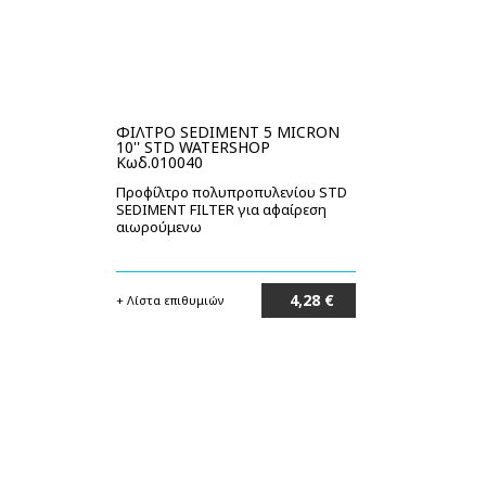
ΦΙΛΤΡΟ SEDIMENT 5 MICRON
10'' STD WATERSHOP
Κωδ.010040
Προφίλτρο πολυπροπυλενίου STD
SEDIMENT FILTER για αφαίρεση
αιωρούμενω
4,28 €
+ Λίστα επιθυμιών
Στο καλάθι