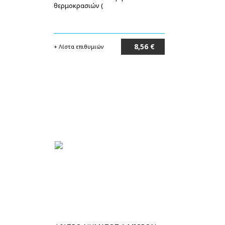
θερμοκρασιών (
8,56 €
+ Λίστα επιθυμιών
Στο καλάθι