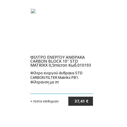
ΦΙΛΤΡΟ ΕΝΕΡΓΟΥ ΑΝΘΡΑΚΑ
CARBON BLOCK 10'' STD
MATRIKX 0,5micron Κωδ.010193
Φίλτρο ενεργού άνθρακα STD
CARBON FILTER Matrikx PB1.
Φίλτρανση με στ
37,41 €
+ Λίστα επιθυμιών
Στο καλάθι