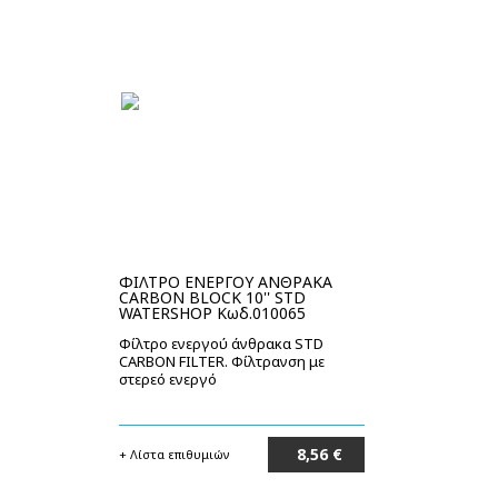
ΦΙΛΤΡΟ ΕΝΕΡΓΟΥ ΑΝΘΡΑΚΑ
CARBON BLOCK 10'' STD
WATERSHOP Κωδ.010065
Φίλτρο ενεργού άνθρακα STD
CARBON FILTER. Φίλτρανση με
στερεό ενεργό
8,56 €
+ Λίστα επιθυμιών
Στο καλάθι