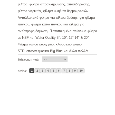
φίλτρα, φίλτρα αποσκλήρυνσης, αποσιδήρωσης,
φίλτρα νιτρικών, φίλτρα υψηλών θερμοκρασιών.
Ανταλλακτικά φίλτρα για φίλτρα βρύσης, για φίλτρα
πάγκου, φίλτρα κάτω πάγκου και φίλτρα για
αντίστροφη όσμωση. Πιστοποιημένα επώνυμα φίλτρα
με NSF και Water Quality 8’’, 10'', 12'' 14’’ & 20''.
Φίλτρα τύπου φυσιγγίου, κλασσικού τύπου
STD, επαγγελματικά Big Blue και άλλα πολλά.
Ταξινόμηση κατά:
1
2
3
4
5
6
7
8
9
10
Σελίδα: