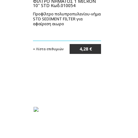
ΦΙΛΤΡΟ ΝΗΜΑΤΟΣ 1 MICRON
10'' STD Κωδ.010054
Προφίλτρο πολυπροπυλενίου-νήμα
STD SEDIMENT FILTER για
αφαίρεση αιωρο
4,28 €
+ Λίστα επιθυμιών
Μη διαθέσιμο