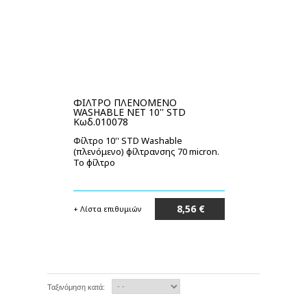
ΦΙΛΤΡΟ ΠΛΕΝΟΜΕΝΟ
WASHABLE NET 10'' STD
Κωδ.010078
Φίλτρο 10'' STD Washable
(πλενόμενο) φίλτρανσης 70 micron.
Το φίλτρο
8,56 €
+ Λίστα επιθυμιών
Μη διαθέσιμο
Ταξινόμηση κατά: