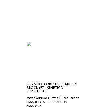
Στο καλάθι
ΚΟΥΜΠΩΤΟ ΦΙΛΤΡΟ CARBON
BLOCK (FT) KINETICO
Κωδ.010345
Ανταλλακτικό Φίλτρο FT-92 Carbon
Block (FT)Το FT-91 CARBON
block είνα