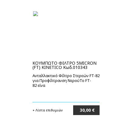
ΚΟΥΜΠΩΤΟ ΦΙΛΤΡΟ 5MICRON
(FT) KINETICO Κωδ.010343
Ανταλλακτικό Φίλτρο Στερεών FT-82
για Προφίλτρανση ΝερούΤο FT-
82 είνα
30,00 €
+ Λίστα επιθυμιών
Στο καλάθι