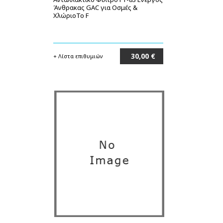
Άνθρακας GAC για Οσμές &
ΧλώριοΤο F
30,00 €
+ Λίστα επιθυμιών
Στο καλάθι