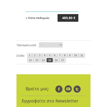
489,80 €
+ Λίστα επιθυμιών
Στο καλάθι
Ταξινόμηση κατά:
1
2
3
4
5
6
7
8
9
10
11
Σελίδα:
12
13
14
15
16
17
Βρείτε μας:
Εγγραφείτε στο Newsletter