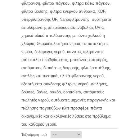
φίλτρανση, φίλτρα πάγκου, φίλτρα κάτω πάγκου,
φίλτρα βρύσης, φίλτρα ενεργού άνθρακα, KDF,
υπερφίλτρανσης UF, Nanoφίλτρανσης, συστήματα
απολύμανσης υπεριώδους ακτινοβολίας UV-C,
χημικά υλικά απολύμανσης με ιόντα χαλκού ή
χλώριο, Θερμοδιυλιστήρια νερού, αποστακτήρες
νερού, δεξαμενές νερού, κανάτες φίλτρανσης,
μπουκάλια σερβιρίσματος, μπετόνια μεταφοράς,
αυτόματους διακόπτες διαρροής, φλοτέρ στάθμης,
αντλίες και πιεστικά, υλικά φίλτρανσης νερού,
εξαρτήματα σύνδεσης φίλτρων νερού, σωλήνες,
βρύσες, βάνες, ρακόρ, controlers, αυτόματους
πωλητές νερού, αυτόματες μηχανές παραγωγής και
πώλησης παγοκύβων κλπ προσφέρει πάντα
οικονομικές και οικολογικές λύσεις στο πρόβλημα
του καθαρού νερού.
Ταξινόμηση κατά: