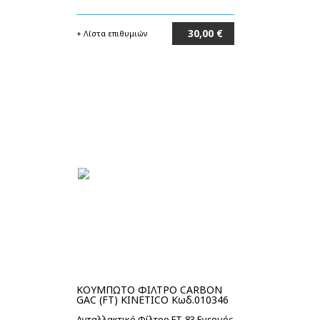
30,00 €
+ Λίστα επιθυμιών
Στο καλάθι
ΚΟΥΜΠΩΤΟ ΦΙΛΤΡΟ CARBON
GAC (FT) KINETICO Κωδ.010346
Ανταλλακτικό Φίλτρο FT-83 Ενεργός