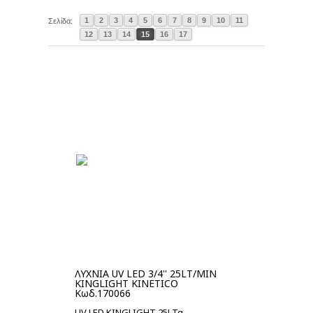
1
2
3
4
5
6
7
8
9
10
11
Σελίδα:
12
13
14
15
16
17
ΛΥΧΝΙΑ UV LED 3/4'' 25LT/MIN
KINGLIGHT KINETICO
Κωδ.170066
UV LED KINGLIGHT 25LΤα