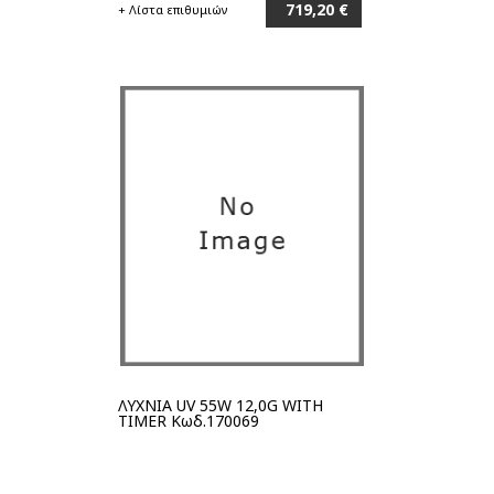
719,20 €
+ Λίστα επιθυμιών
Στο καλάθι
ΛΥΧΝΙΑ UV 55W 12,0G WITH
TIMER Κωδ.170069