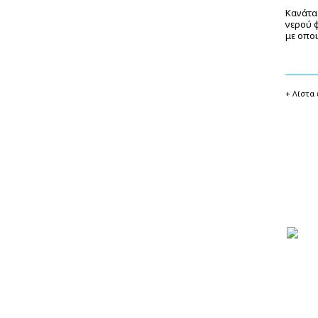
Κανάτα
νερού φ
με οπο
+ Λίστα