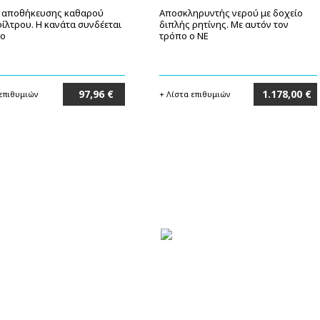
 αποθήκευσης καθαρού
Αποσκληρυντής νερού με δοχείο
ίλτρου. Η κανάτα συνδέεται
διπλής ρητίνης. Με αυτόν τον
ιο
τρόπο ο NE
97,96 €
1.178,00 €
 επιθυμιών
+ Λίστα επιθυμιών
Στο καλάθι
Στο καλάθι