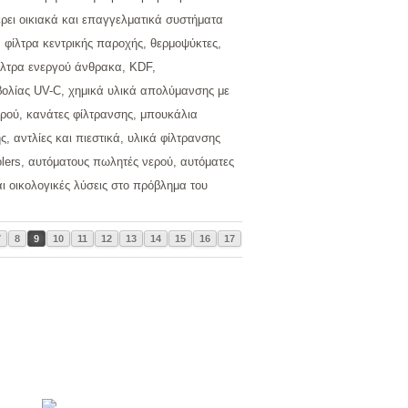
ει οικιακά και επαγγελματικά συστήματα
 φίλτρα κεντρικής παροχής, θερμοψύκτες,
ίλτρα ενεργού άνθρακα, KDF,
ολίας UV-C, χημικά υλικά απολύμανσης με
ερού, κανάτες φίλτρανσης, μπουκάλια
, αντλίες και πιεστικά, υλικά φίλτρανσης
olers, αυτόματους πωλητές νερού, αυτόματες
 οικολογικές λύσεις στο πρόβλημα του
7
8
9
10
11
12
13
14
15
16
17