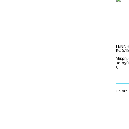
ΓΕΝΝΗ
Κωδ.1
Μικρή,
με ισχύ
λ
+ Λίστα