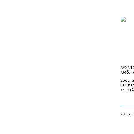
ΛΥΧΝΙΑ
Κωδ.1
Σύστημ
με υπε
36G Η λ
+ Λίστα