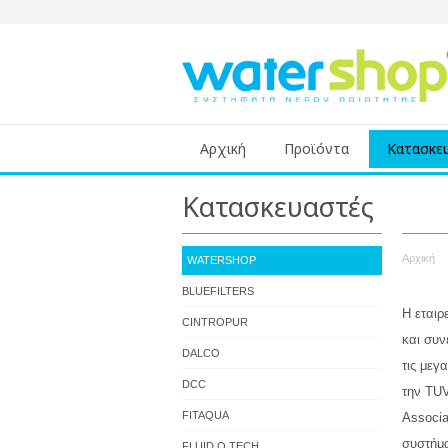
Αρχική
Προϊόντα
Κατασκε
Κατασκευαστές
Αρχική
WATERSHOP
BLUEFILTERS
Η εταιρ
CINTROPUR
και συν
DALCO
τις μεγ
DCC
την TUV
FITAQUA
Associa
συστήμα
FLUID O TECH