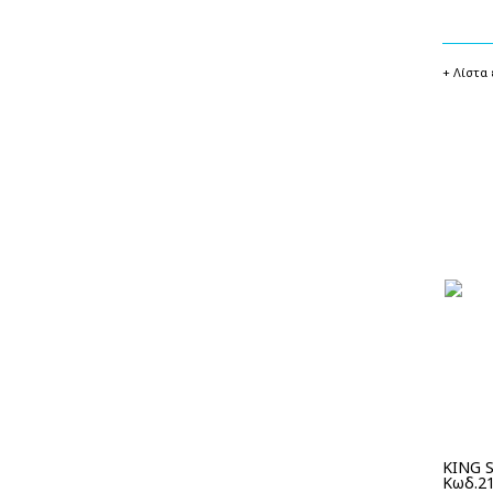
+ Λίστα
KING 
Κωδ.2