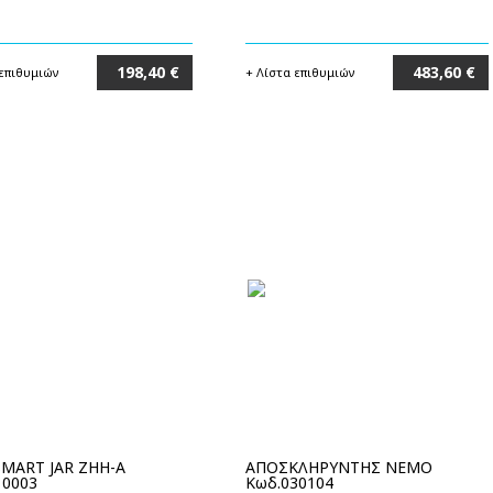
198,40 €
483,60 €
 επιθυμιών
+ Λίστα επιθυμιών
Στο καλάθι
Στο καλάθι
SMART JAR ZHH-A
ΑΠΟΣΚΛΗΡΥΝΤΗΣ NEMO
10003
Κωδ.030104