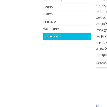
κόστος.
HANNA
αντίστρ
HIGEEN
ψυκτες 
KINETICO
υπερφίλ
WATERKING
ιόντα χ
σερβιρί
WATERSHOP
νερού, 
μηχανές
καθαρο
Ταξινόμη