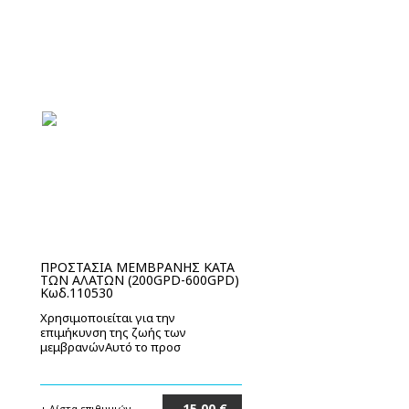
ΠΡΟΣΤΑΣΙΑ ΜΕΜΒΡΑΝΗΣ ΚΑΤΑ
ΤΩΝ ΑΛΑΤΩΝ (200GPD-600GPD)
Κωδ.110530
Χρησιμοποιείται για την
επιμήκυνση της ζωής των
μεμβρανώνΑυτό το προσ
15,00 €
+ Λίστα επιθυμιών