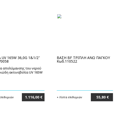
 UV 165W 36,0G 1&1/2''
ΒΑΣΗ BF ΤΡΙΠΛΗ ΑΝΩ ΠΑΓΚΟΥ
70058
Κωδ.110522
α απολύμανσης του νερού
ριώδη ακτινοβολία UV 165W
1.116,00 €
55,80 €
 επιθυμιών
+ Λίστα επιθυμιών
Στο καλάθι
Στο καλάθι