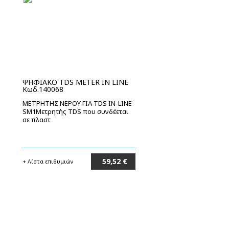
ΨΗΦΙΑΚΟ TDS METER IN LINE
Κωδ.140068
ΜΕΤΡΗΤΗΣ ΝΕΡΟΥ ΓΙΑ TDS IN-LINE
SM1Μετρητής TDS που συνδέεται
σε πλαστ
59,52 €
+ Λίστα επιθυμιών
Στο καλάθι