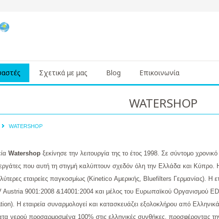
υαστές
Σχετικά με μας
Blog
Επικοινωνία
WATERSHOP
WATERSHOP
εία
Watershop
ξεκίνησε την λειτουργία της το έτος 1998. Σε σύντομο χρονι
εργάτες που αυτή τη στιγμή καλύπτουν σχεδόν όλη την Ελλάδα και Κύπρο. Η
αλύτερες εταιρείες παγκοσμίως (Kinetico Αμερικής, Bluefilters Γερμανίας). Η 
 Austria 9001:2008 &14001:2004 και μέλος του Ευρωπαϊκού Οργανισμού ED
tion). Η εταιρεία συναρμολογεί και κατασκευάζει εξολοκλήρου από Ελληνικά
τα νερού προσαρμοσμένα 100% στις ελληνικές συνθήκες, προσφέροντας την 