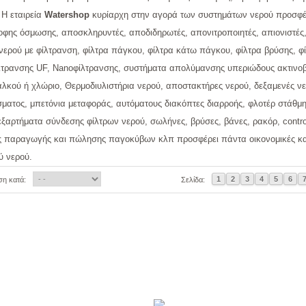
 Η εταιρεία
Watershop
κυρίαρχη στην αγορά των συστημάτων νερού προσφέρ
οφης όσμωσης, αποσκληρυντές, αποδιδηρωτές, απονιτροποιητές, απιονιστές,
νερού με φίλτρανση, φίλτρα πάγκου, φίλτρα κάτω πάγκου, φίλτρα βρύσης, φ
τρανσης UF, Nanoφίλτρανσης, συστήματα απολύμανσης υπεριώδους ακτινοβ
αλκού ή χλώριο, Θερμοδιυλιστήρια νερού, αποστακτήρες νερού, δεξαμενές ν
σματος, μπετόνια μεταφοράς, αυτόματους διακόπτες διαρροής, φλοτέρ στάθμης
εξαρτήματα σύνδεσης φίλτρων νερού, σωλήνες, βρύσες, βάνες, ρακόρ, contr
 παραγωγής και πώλησης παγοκύβων κλπ προσφέρει πάντα οικονομικές και
ύ νερού.
1
2
3
4
5
6
ση κατά:
Σελίδα: