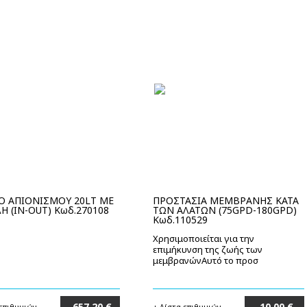
Ο ΑΠΙΟΝΙΣΜΟΥ 20LT ΜΕ
ΠΡΟΣΤΑΣΙΑ ΜΕΜΒΡΑΝΗΣ ΚΑΤΑ
Η (IN-OUT) Κωδ.270108
ΤΩΝ ΑΛΑΤΩΝ (75GPD-180GPD)
Κωδ.110529
Χρησιμοποιείται για την
επιμήκυνση της ζωής των
μεμβρανώνΑυτό το προσ
657,20 €
10,00 €
 επιθυμιών
+ Λίστα επιθυμιών