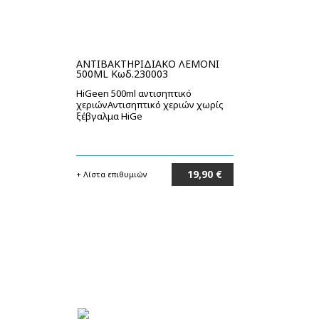
ΑΝΤΙΒΑΚΤΗΡΙΔΙΑΚΟ ΛΕΜΟΝΙ
500ML Κωδ.230003
HiGeen 500ml αντισηπτικό
χεριώνΑντισηπτικό χεριών χωρίς
ξέβγαλμα HiGe
19,90 €
+ Λίστα επιθυμιών
Στο καλάθι