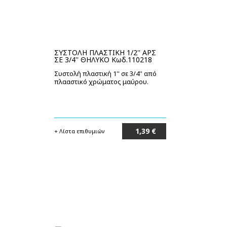
ΣΥΣΤΟΛΗ ΠΛΑΣΤΙΚΗ 1/2'' ΑΡΣ
ΣΕ 3/4'' ΘΗΛΥΚΟ Κωδ.110218
Συστολή πλαστική 1'' σε 3/4'' από
πλααστικό χρώματος μαύρου.
1,39 €
+ Λίστα επιθυμιών
Στο καλάθι