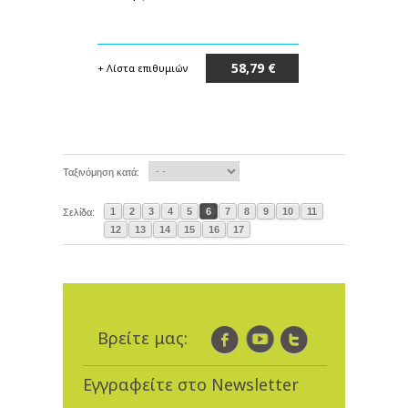
58,79 €
+ Λίστα επιθυμιών
Μη διαθέσιμο
Ταξινόμηση κατά:
1
2
3
4
5
6
7
8
9
10
11
Σελίδα:
12
13
14
15
16
17
Βρείτε μας:
Εγγραφείτε στο Newsletter