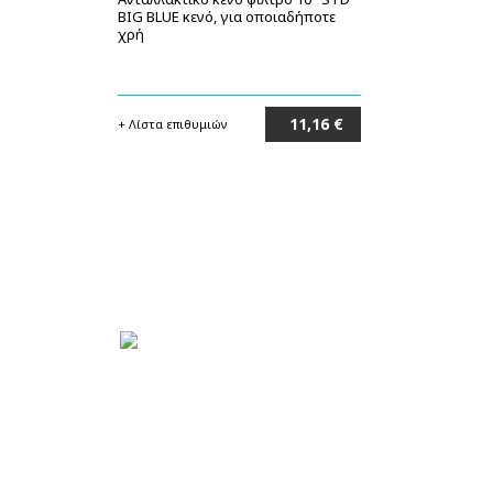
BIG BLUE κενό, για οποιαδήποτε
χρή
11,16 €
+ Λίστα επιθυμιών
Στο καλάθι