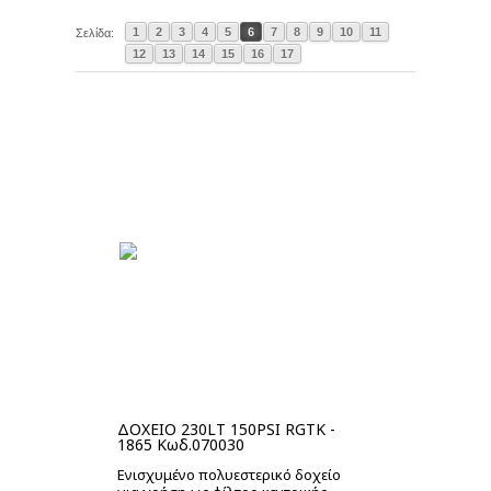
1
2
3
4
5
6
7
8
9
10
11
Σελίδα:
12
13
14
15
16
17
ΔΟΧΕΙΟ 230LT 150PSI RGTK -
1865 Κωδ.070030
Ενισχυμένο πολυεστερικό δοχείο