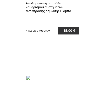
Απολυμαντική αμπούλα
καθαρισμού συστημάτων
αντίστροφης όσμωσης.Η αμπο
15,00 €
+ Λίστα επιθυμιών
Στο καλάθι