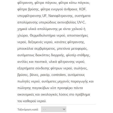
φίλτρανση, φίλτρα πάγκου, φίλτρα κάτω πάγκου,
φίλτρα βρύσης, φίλτρα ενεργού άνθρακα, KDF,
υπερφίλτρανσης UF, Nanoφίλτρανσης, συστήματα
απολύμανσης υπεριώδους ακτινοβολίας UV-C,
χημικά υλικά απολύμανσης με ιόντα χαλκού ή
χλώριο, Θερμοδιυλιστήρια νερού, αποστακτήρες
νερού, δεξαμενές νερού, κανάτες φίλτρανσης,
μπουκάλια σερβιρίσματος, μπετόνια μεταφοράς,
αυτόματους διακόπτες διαρροής, φλοτέρ στάθμης,
αντλίες και πιεστικά, υλικά φίλτρανσης νερού,
εξαρτήματα σύνδεσης φίλτρων νερού, σωλήνες,
βρύσες, βάνες, ρακόρ, controlers, αυτόματους
πωλητές νερού, αυτόματες μηχανές παραγωγής και
πώλησης παγοκύβων κλπ προσφέρει πάντα
οικονομικές και οικολογικές λύσεις στο πρόβλημα
του καθαρού νερού.
Ταξινόμηση κατά: