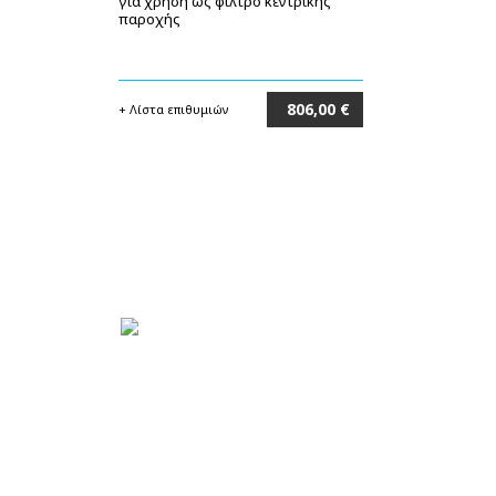
για χρήση ως φίλτρο κεντρικής
παροχής
806,00 €
+ Λίστα επιθυμιών
Στο καλάθι