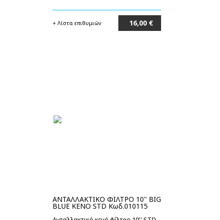
16,00 €
+ Λίστα επιθυμιών
Στο καλάθι
ΑΝΤΑΛΛΑΚΤΙΚΟ ΦΙΛΤΡΟ 10'' BIG
BLUE ΚΕΝΟ STD Κωδ.010115
Ανταλλακτικό κενό φίλτρο 10'' STD