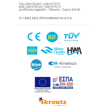
Τηλ 2281075267 / 2281077277
Φαξ 2281075529 / 2281077277
Διεύθυνση Λαγκάδα - Τάλαντα - Σύρος 84100
ΟΙ ΤΙΜΕΣ ΜΑΣ ΠΕΡΙΛΑΜΒΑΝΟΥΝ Φ.Π.Α.