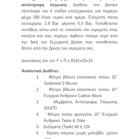
αντίστροφη όσμωση.
Διαθέτει στο βασικό
εξοπλισμό του 4 στάδια επεξεργασίας και παράγει
μέχρι 180 λίτρα νερού ανά ημέρα. Ελάχιστη πίεση
λειτουργίας 2,8 Bar, μέγιστη 6,0 Bar. Τοποθετείται
συνήθως κάτω από το ντουλάπι του νεροχύτη στην
κουζίνα και σας παρέχει άφθονο πόσιμο νερό από
την δική του ξεχωριστή βρύση που τοποθετείται
δίπλα από την βρύση του νεροχύτη σας.
Διαστάσεις (σε cm Υ x Π x Β)41x33x14
Αναλυτικά Διαθέτει:
1.
Φίλτρο βιδωτό κλασσικού τύπου 10’’
Sediment 5 Micron
2.
Φίλτρο βιδωτό κλασσικού τύπου 10’’
Ενεργού Άνθρακα Carbon Block
3.
Μεμβράνη Αντίστροφης Όσμωσης
50GPD
4.
Φίλτρο τύπου φυσιγγίου 10’’ Ενεργού
Άνθρακα Taste & Odor
5.
Δεξαμενή (Tank) 6lt ή 12lt
6.
Βρύση πάγκου χωρίς μόλυβδο, χαλκό