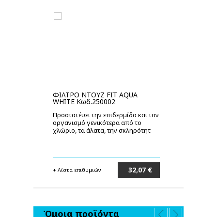
ΦΙΛΤΡΟ ΝΤΟΥΖ FIT AQUA
ΦΙ
WHITE Κωδ.250002
Κω
Προστατέυει την επιδερμίδα και τον
Φί
οργανισμό γενικότερα από το
χλώριο, τα άλατα, την σκληρότητ
32,07 €
+ Λίστα επιθυμιών
+ 
Στο καλάθι
Όμοια προϊόντα