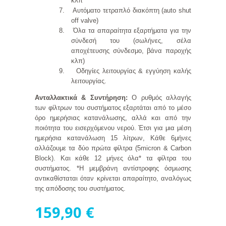
κλπ
7.
Αυτόματο τετραπλό διακόπτη (auto shut
off valve)
8.
Όλα τα απαραίτητα εξαρτήματα για την
σύνδεσή του (σωλήνες, σέλα
αποχέτευσης σύνδεσμο, βάνα παροχής
κλπ)
9.
Οδηγίες λειτουργίας & εγγύηση καλής
λειτουργίας.
Ανταλλακτικά & Συντήρηση:
Ο ρυθμός αλλαγής
των φίλτρων του συστήματος εξαρτάται από το μέσο
όρο ημερήσιας κατανάλωσης, αλλά και από την
ποιότητα του εισερχόμενου νερού. Έτσι για μια μέση
ημερήσια κατανάλωση 15 λίτρων, Κάθε 6μήνες
αλλάζουμε τα δύο πρώτα φίλτρα (5micron & Carbon
Block). Και κάθε 12 μήνες όλα* τα φίλτρα του
συστήματος. *
Η
μεμβράνη αντίστροφης όσμωσης
αντικαθίσταται όταν κρίνεται απαραίτητο, αναλόγως
της απόδοσης του συστήματος.
159,90 €