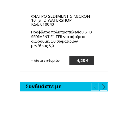
ΦΙΛΤΡΟ SEDIMENT 5 MICRON
Φ
10'' STD WATERSHOP
CA
Κωδ.010040
WA
Προφίλτρο πολυπροπυλενίου STD
Φί
SEDIMENT FILTER για αφαίρεση
CA
αιωρούμενων σωματιδίων
μεγέθους 5,0
4,28 €
+ Λίστα επιθυμιών
+ 
Στο καλάθι
Συνδυάστε με