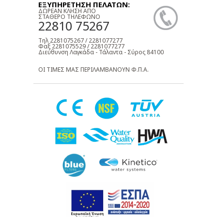
ΕΞΥΠΗΡΕΤΗΣΗ ΠΕΛΑΤΩΝ:
ΔΩΡΕΑΝ ΚΛΗΣΗ ΑΠΟ
ΣΤΑΘΕΡΟ ΤΗΛΕΦΩΝΟ
22810 75267
Τηλ 2281075267 / 2281077277
Φαξ 2281075529 / 2281077277
Διεύθυνση Λαγκάδα - Τάλαντα - Σύρος 84100
ΟΙ ΤΙΜΕΣ ΜΑΣ ΠΕΡΙΛΑΜΒΑΝΟΥΝ Φ.Π.Α.